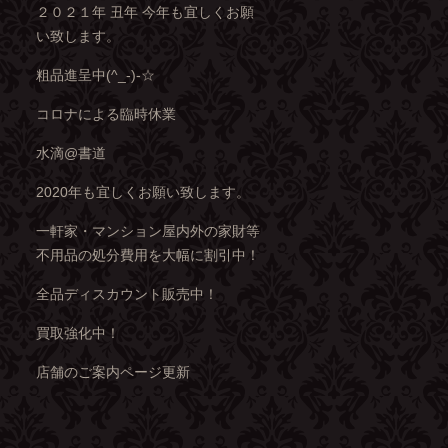
２０２１年 丑年 今年も宜しくお願
い致します。
粗品進呈中(^_-)-☆
コロナによる臨時休業
水滴@書道
2020年も宜しくお願い致します。
一軒家・マンション屋内外の家財等
不用品の処分費用を大幅に割引中！
全品ディスカウント販売中！
買取強化中！
店舗のご案内ページ更新